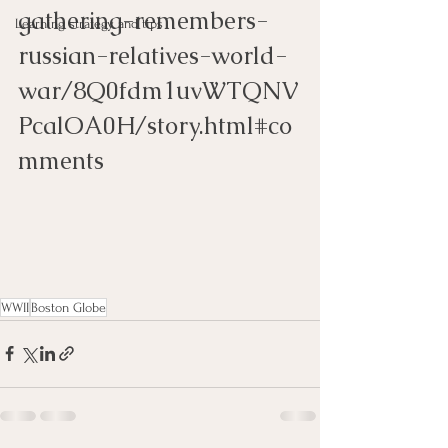
gathering-remembers-
Learning strategy and tips
russian-relatives-world-
war/8Q0fdm1uvWTQNV
PcalOA0H/story.html#co
mments 
WWII
Boston Globe