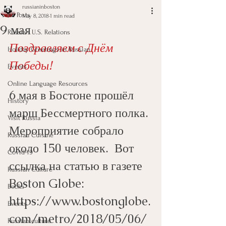
russianinboston
All Posts
May 8, 2018
1 min read
9 мая
Russia - U.S. Relations
Поздравляем с Днём 
Holiday Greetings in Russian
Победы! 
Events
Online Language Resources
6 мая в Бостоне прошёл 
History
марш Бессмертного полка. 
Visit Russia
Мероприятие собрало 
Russian Cuisine
около 150 человек.  Вот 
Covid-19
ссылка на статью в газете 
Russian Culture
Boston Globe:
Books
https://www.bostonglobe.
Events
com/metro/2018/05/06/
Russian culture